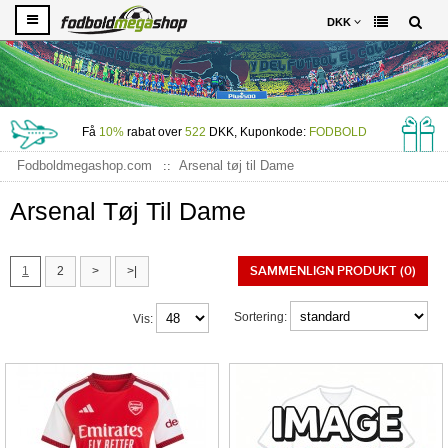
DKK
Få
10%
rabat over
522
DKK, Kuponkode:
FODBOLD
Fodboldmegashop.com
Arsenal tøj til Dame
Arsenal Tøj Til Dame
SAMMENLIGN PRODUKT (0)
1
2
>
>|
Sortering:
Vis: