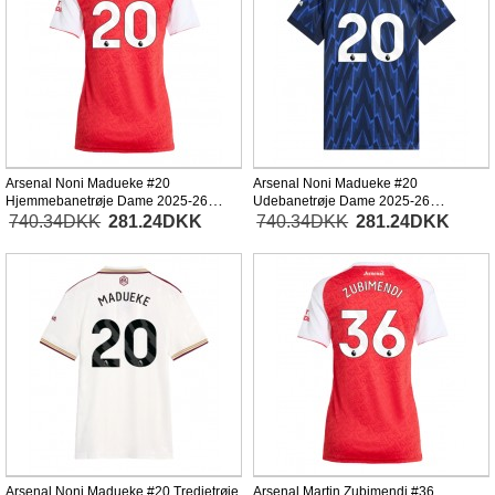
Arsenal Noni Madueke #20
Arsenal Noni Madueke #20
Hjemmebanetrøje Dame 2025-26
Udebanetrøje Dame 2025-26
Kortærmet
Kortærmet
740.34DKK
281.24DKK
740.34DKK
281.24DKK
Arsenal Noni Madueke #20 Tredjetrøje
Arsenal Martin Zubimendi #36