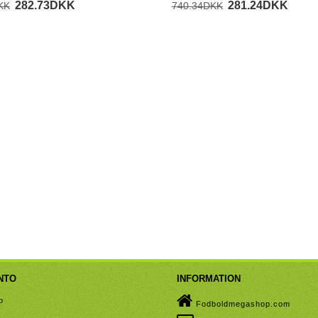
282.73DKK
281.24DKK
KK
740.34DKK
NTO
INFORMATION
o
Fodboldmegashop.com