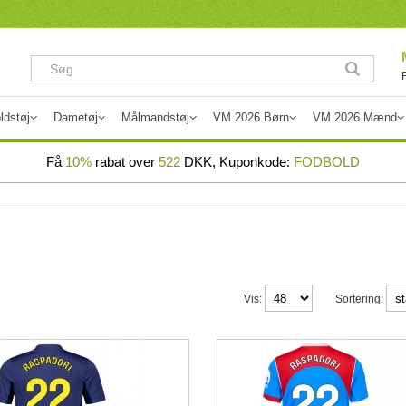
ldstøj
Dametøj
Målmandstøj
VM 2026 Børn
VM 2026 Mænd
Få
10%
rabat over
522
DKK, Kuponkode:
FODBOLD
Vis:
Sortering: