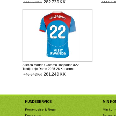
282.73DKK
744.07DKK
744.07D
Atletico Madrid Giacomo Raspadori #22
Tredjetrøje Dame 2025-26 Kortærmet
281.24DKK
740.34DKK
KUNDESERVICE
MIN KO
Forsendelse & Retur
Min kont
Kontakt os
Partnere