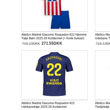
Atletico Madrid Giacomo Raspadori #22 Hjemme
Atletico M
Trøje Børn 2025-26 Kortærmet (+ Korte bukser)
Udebane Tr
bukser)
271.55DKK
716.13DKK
716.13D
Atletico Madrid Giacomo Raspadori #22
Atletico M
Udebanetrøje 2025-26 Kortærmet
Tredjetrøj