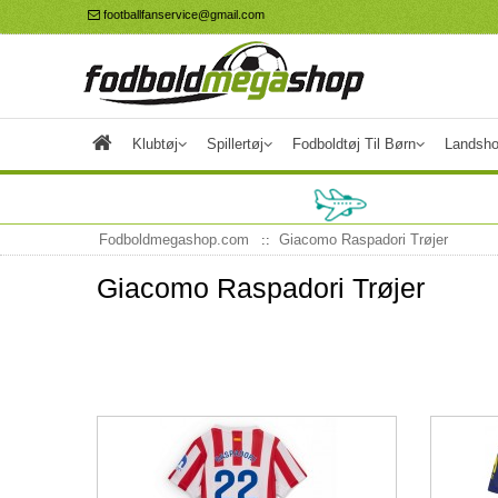
footballfanservice@gmail.com
Klubtøj
Spillertøj
Fodboldtøj Til Børn
Landsho
Fodboldmegashop.com
Giacomo Raspadori Trøjer
Giacomo Raspadori Trøjer