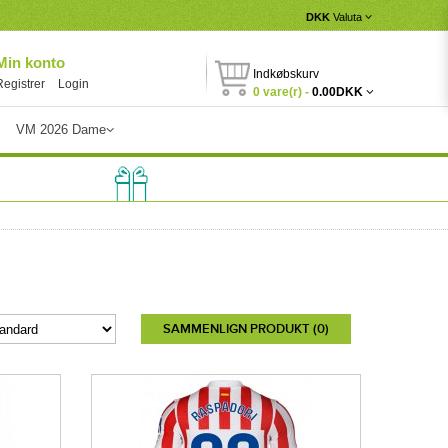
DKK
Valuta
Min konto
Indkøbskurv
Registrer
Login
0 vare(r) -
0.00DKK
VM 2026 Dame
SAMMENLIGN PRODUKT (0)