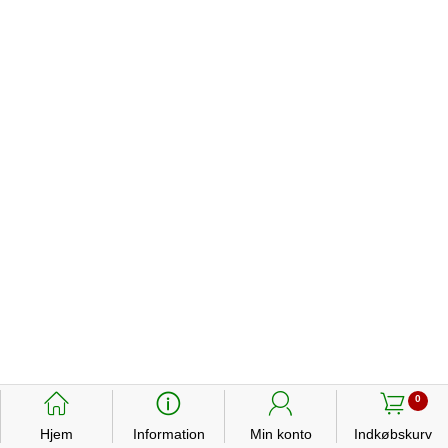
󰃱
󰈢
󰃳
󰃦
0
Hjem
Information
Min konto
Indkøbskurv