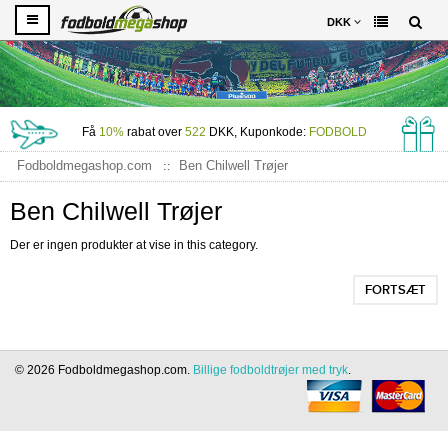
DKK
Få
10%
rabat over
522
DKK, Kuponkode:
FODBOLD
Fodboldmegashop.com
Ben Chilwell Trøjer
Ben Chilwell Trøjer
Der er ingen produkter at vise in this category.
FORTSÆT
© 2026 Fodboldmegashop.com.
Billige fodboldtrøjer med tryk
.