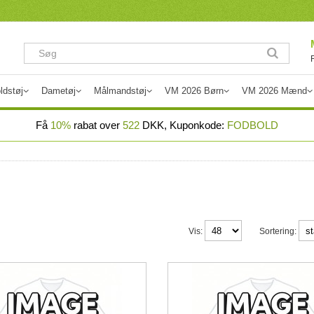
ldstøj
Dametøj
Målmandstøj
VM 2026 Børn
VM 2026 Mænd
Få
10%
rabat over
522
DKK, Kuponkode:
FODBOLD
Vis:
Sortering: