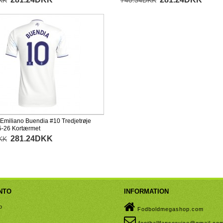
KK
740.34DKK
 Emiliano Buendia #10 Tredjetrøje
-26 Kortærmet
281.24DKK
KK
NTO
INFORMATION
o
Fodboldmegashop.com