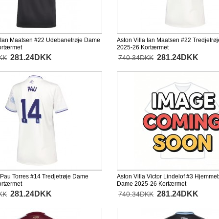
a Ian Maatsen #22 Udebanetrøje Dame
Aston Villa Ian Maatsen #22 Tredjetr
ortærmet
2025-26 Kortærmet
281.24DKK
281.24DKK
KK
740.34DKK
a Pau Torres #14 Tredjetrøje Dame
Aston Villa Victor Lindelof #3 Hjemme
ortærmet
Dame 2025-26 Kortærmet
281.24DKK
281.24DKK
KK
740.34DKK