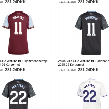
281.24DKK
281.24DKK
KK
740.34DKK
a Ollie Watkins #11 Hjemmebanetrøje
Aston Villa Ollie Watkins #11 Udeban
-26 Kortærmet
2025-26 Kortærmet
281.24DKK
281.24DKK
KK
740.34DKK