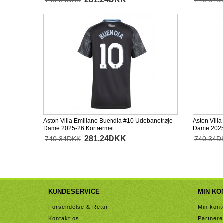
740.34DKK
740.34D
Aston Villa Emiliano Buendia #10 Udebanetrøje
Aston Villa
Dame 2025-26 Kortærmet
Dame 2025
281.24DKK
740.34DKK
740.34D
KUNDESERVICE
MIN KO
Forsendelse & Retur
Min kont
Kontakt os
Partnere