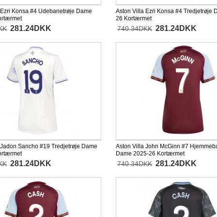
a Ezri Konsa #4 Udebanetrøje Dame
Aston Villa Ezri Konsa #4 Tredjetrøje
ortærmet
26 Kortærmet
281.24DKK
281.24DKK
KK
740.34DKK
a Jadon Sancho #19 Tredjetrøje Dame
Aston Villa John McGinn #7 Hjemmeb
ortærmet
Dame 2025-26 Kortærmet
281.24DKK
281.24DKK
KK
740.34DKK