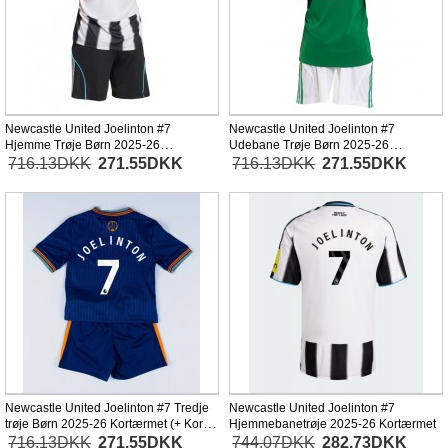
Newcastle United Joelinton #7
Newcastle United Joelinton #7
Hjemme Trøje Børn 2025-26
Udebane Trøje Børn 2025-26
Kortærmet (+ Korte bukser)
Kortærmet (+ Korte bukser)
716.13DKK
271.55DKK
716.13DKK
271.55DKK
Newcastle United Joelinton #7 Tredje
Newcastle United Joelinton #7
trøje Børn 2025-26 Kortærmet (+ Korte
Hjemmebanetrøje 2025-26 Kortærmet
bukser)
716.13DKK
271.55DKK
744.07DKK
282.73DKK