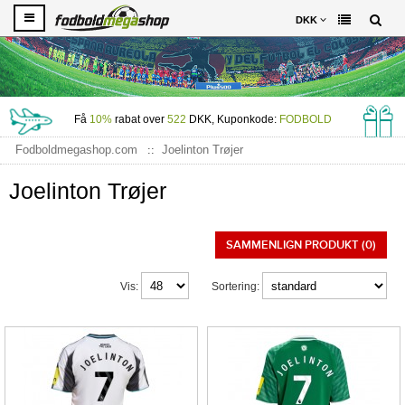
DKK
Få
10%
rabat over
522
DKK, Kuponkode:
FODBOLD
Fodboldmegashop.com
Joelinton Trøjer
Joelinton Trøjer
SAMMENLIGN PRODUKT (0)
Vis:
Sortering: