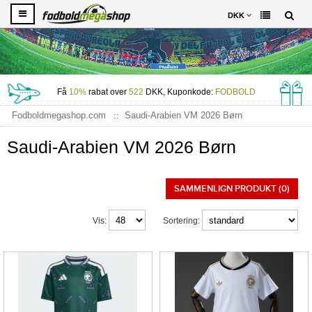
DKK
Få
10%
rabat over
522
DKK, Kuponkode:
FODBOLD
Fodboldmegashop.com
Saudi-Arabien VM 2026 Børn
Saudi-Arabien VM 2026 Børn
SAMMENLIGN PRODUKT (0)
Vis:
Sortering: