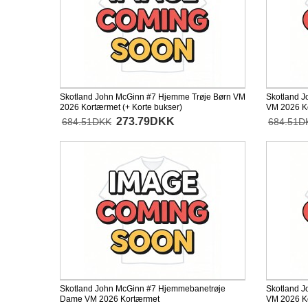
Skotland John McGinn #7 Hjemme Trøje Børn VM
Skotland J
2026 Kortærmet (+ Korte bukser)
VM 2026 Ko
273.79DKK
684.51DKK
684.51D
Skotland John McGinn #7 Hjemmebanetrøje
Skotland 
Dame VM 2026 Kortærmet
VM 2026 K