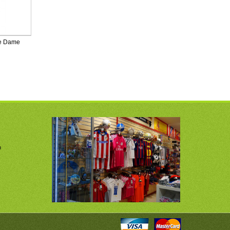
je Dame
m