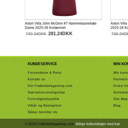
Aston Villa John McGinn #7 Hjemmebanetrøje
Aston Vill
Dame 2025-26 Kortærmet
2025-26 K
281.24DKK
740.34DKK
740.34D
KUNDESERVICE
MIN KO
Forsendelse & Retur
Min kont
Kontakt os
Partnere
Om Fodboldmegashop.com
Ordre hi
Størrelsesretningslinje
Nyhedsb
Fortrolighedspolitik
Site Map
Vilkår og Betingelser
Blog
Sådan bestiller du
© 2026 Fodboldmegashop.com.
Billige fodboldtrøjer med tryk
.