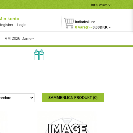
DKK
Valuta
Min konto
Indkøbskurv
Registrer
Login
0 vare(r) -
0.00DKK
VM 2026 Dame
SAMMENLIGN PRODUKT (0)