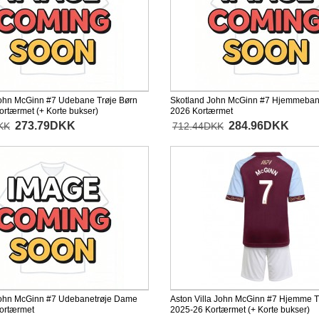
ohn McGinn #7 Udebane Trøje Børn
Skotland John McGinn #7 Hjemmeban
rtærmet (+ Korte bukser)
2026 Kortærmet
273.79DKK
284.96DKK
KK
712.44DKK
John McGinn #7 Udebanetrøje Dame
Aston Villa John McGinn #7 Hjemme T
ortærmet
2025-26 Kortærmet (+ Korte bukser)