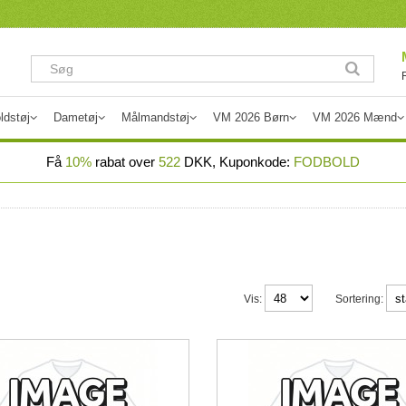
ldstøj
Dametøj
Målmandstøj
VM 2026 Børn
VM 2026 Mænd
Få
10%
rabat over
522
DKK, Kuponkode:
FODBOLD
Vis:
Sortering: