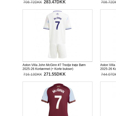
283.47DKK
708.72DKK
708.72D
Aston Villa John McGinn #7 Tredje trøje Børn
Aston Vill
2025-26 Kortærmet (+ Korte bukser)
2025-26 K
271.55DKK
716.13DKK
744.07D