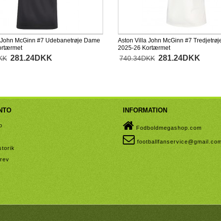
a John McGinn #7 Udebanetrøje Dame
Aston Villa John McGinn #7 Tredjetrø
ortærmet
2025-26 Kortærmet
281.24DKK
281.24DKK
KK
740.34DKK
NTO
INFORMATION
o
Fodboldmegashop.com
footballfanservice@gmail.co
storik
rev