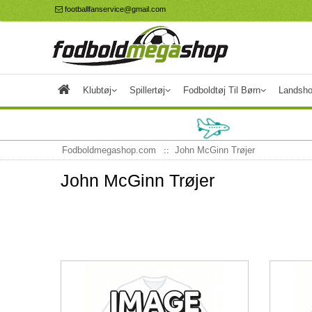
footballfanservice@gmail.com
Klubtøj
Spillertøj
Fodboldtøj Til Børn
Landsho
Fodboldmegashop.com
John McGinn Trøjer
John McGinn Trøjer