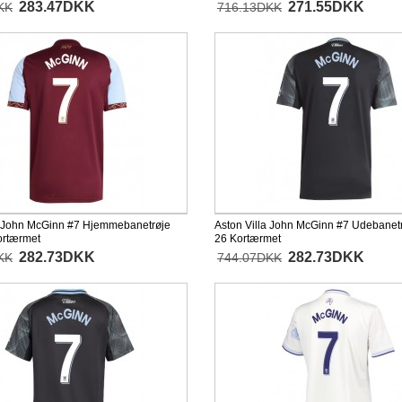
283.47DKK
271.55DKK
KK
716.13DKK
a John McGinn #7 Hjemmebanetrøje
Aston Villa John McGinn #7 Udebanet
ortærmet
26 Kortærmet
282.73DKK
282.73DKK
KK
744.07DKK