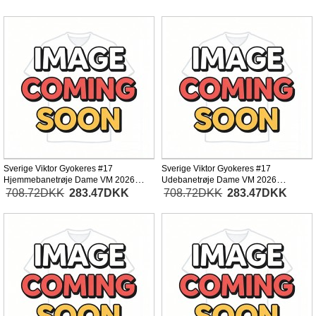
Sverige Viktor Gyokeres #17
Sverige Viktor Gyokeres #17
Hjemmebanetrøje Dame VM 2026
Udebanetrøje Dame VM 2026
Kortærmet
Kortærmet
708.72DKK
283.47DKK
708.72DKK
283.47DKK