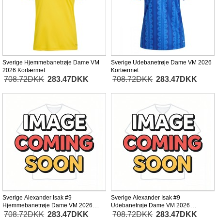
Sverige Hjemmebanetrøje Dame VM
Sverige Udebanetrøje Dame VM 2026
2026 Kortærmet
Kortærmet
708.72DKK
283.47DKK
708.72DKK
283.47DKK
Sverige Alexander Isak #9
Sverige Alexander Isak #9
Hjemmebanetrøje Dame VM 2026
Udebanetrøje Dame VM 2026
Kortærmet
Kortærmet
708.72DKK
283.47DKK
708.72DKK
283.47DKK