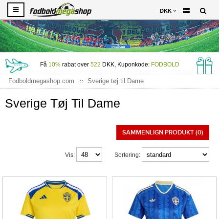
DKK
Få
10%
rabat over
522
DKK, Kuponkode:
FODBOLD
Fodboldmegashop.com
Sverige tøj til Dame
Sverige Tøj Til Dame
SAMMENLIGN PRODUKT (0)
Vis:
Sortering: