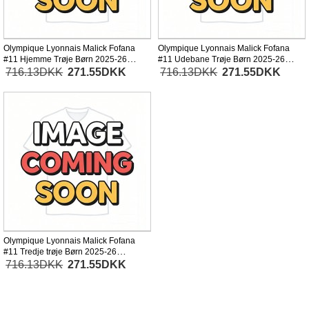
Olympique Lyonnais Malick Fofana
Olympique Lyonnais Malick Fofana
#11 Hjemme Trøje Børn 2025-26
#11 Udebane Trøje Børn 2025-26
Kortærmet (+ Korte bukser)
Kortærmet (+ Korte bukser)
716.13DKK
271.55DKK
716.13DKK
271.55DKK
Olympique Lyonnais Malick Fofana
#11 Tredje trøje Børn 2025-26
Kortærmet (+ Korte bukser)
716.13DKK
271.55DKK