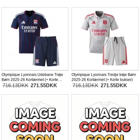
Olympique Lyonnais Udebane Trøje
Olympique Lyonnais Tredje trøje Børn
Børn 2025-26 Kortærmet (+ Korte
2025-26 Kortærmet (+ Korte bukser)
bukser)
716.13DKK
271.55DKK
716.13DKK
271.55DKK