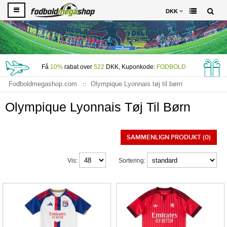
DKK
Få
10%
rabat over
522
DKK, Kuponkode:
FODBOLD
Fodboldmegashop.com
Olympique Lyonnais tøj til børn
Olympique Lyonnais Tøj Til Børn
SAMMENLIGN PRODUKT (0)
Vis:
Sortering: