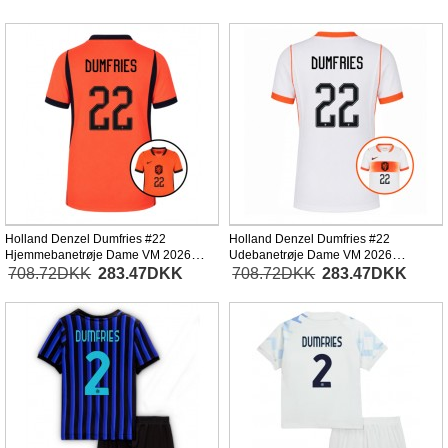
Holland Denzel Dumfries #22
Holland Denzel Dumfries #22
Hjemmebanetrøje Dame VM 2026
Udebanetrøje Dame VM 2026
Kortærmet
Kortærmet
708.72DKK
283.47DKK
708.72DKK
283.47DKK