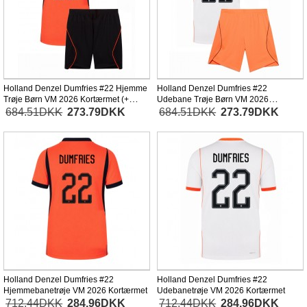
Holland Denzel Dumfries #22 Hjemme
Holland Denzel Dumfries #22
Trøje Børn VM 2026 Kortærmet (+
Udebane Trøje Børn VM 2026
Korte bukser)
Kortærmet (+ Korte bukser)
684.51DKK
273.79DKK
684.51DKK
273.79DKK
Holland Denzel Dumfries #22
Holland Denzel Dumfries #22
Hjemmebanetrøje VM 2026 Kortærmet
Udebanetrøje VM 2026 Kortærmet
712.44DKK
284.96DKK
712.44DKK
284.96DKK