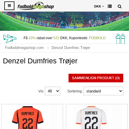
DKK
Få
10%
rabat over
522
DKK, Kuponkode:
FODBOLD
Fodboldmegashop.com
Denzel Dumfries Trøjer
Denzel Dumfries Trøjer
SAMMENLIGN PRODUKT (0)
Vis:
Sortering: