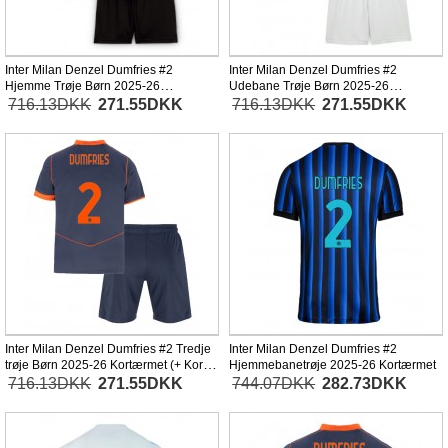
Inter Milan Denzel Dumfries #2
Inter Milan Denzel Dumfries #2
Hjemme Trøje Børn 2025-26
Udebane Trøje Børn 2025-26
Kortærmet (+ Korte bukser)
Kortærmet (+ Korte bukser)
716.13DKK
271.55DKK
716.13DKK
271.55DKK
Inter Milan Denzel Dumfries #2 Tredje
Inter Milan Denzel Dumfries #2
trøje Børn 2025-26 Kortærmet (+ Korte
Hjemmebanetrøje 2025-26 Kortærmet
bukser)
716.13DKK
271.55DKK
744.07DKK
282.73DKK