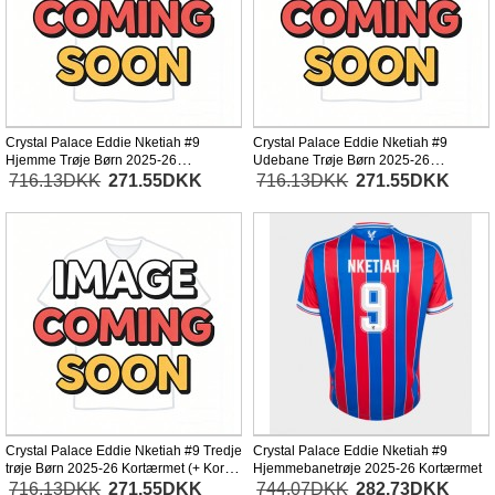
Crystal Palace Eddie Nketiah #9
Crystal Palace Eddie Nketiah #9
Hjemme Trøje Børn 2025-26
Udebane Trøje Børn 2025-26
Kortærmet (+ Korte bukser)
Kortærmet (+ Korte bukser)
716.13DKK
271.55DKK
716.13DKK
271.55DKK
Crystal Palace Eddie Nketiah #9 Tredje
Crystal Palace Eddie Nketiah #9
trøje Børn 2025-26 Kortærmet (+ Korte
Hjemmebanetrøje 2025-26 Kortærmet
bukser)
716.13DKK
271.55DKK
744.07DKK
282.73DKK