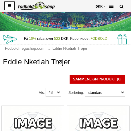
DKK
Få
10%
rabat over
522
DKK, Kuponkode:
FODBOLD
Fodboldmegashop.com
Eddie Nketiah Trøjer
Eddie Nketiah Trøjer
SAMMENLIGN PRODUKT (0)
Vis:
Sortering: