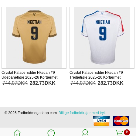
Crystal Palace Eddie Nketiah #9
Crystal Palace Eddie Nketiah #9
Udebanetrøje 2025-26 Kortærmet
Tredjetrøje 2025-26 Kortærmet
744.07DKK
282.73DKK
744.07DKK
282.73DKK
© 2026 Fodboldmegashop.com.
Billige fodboldtrøjer med tryk
.
󰃱
󰈢
󰃳
󰃦
0