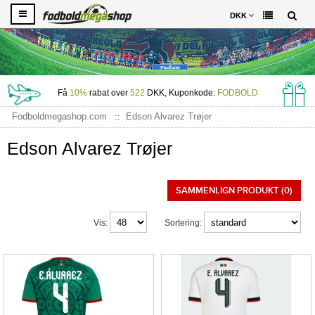
DKK
Få
10%
rabat over
522
DKK, Kuponkode:
FODBOLD
Fodboldmegashop.com
Edson Alvarez Trøjer
Edson Alvarez Trøjer
SAMMENLIGN PRODUKT (0)
Vis:
Sortering: