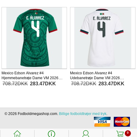
Mexico Edson Alvarez #4
Mexico Edson Alvarez #4
Hjemmebanetrøje Dame VM 2026
Udebanetrøje Dame VM 2026
Kortærmet
Kortærmet
708.72DKK
283.47DKK
708.72DKK
283.47DKK
© 2026 Fodboldmegashop.com.
Billige fodboldtrøjer med tryk
.
󰃱
󰈢
󰃳
󰃦
0