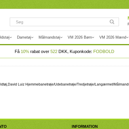
ldstøj
Dametøj
Målmandstøj
VM 2026 Børn
VM 2026 Mænd
Få
10%
rabat over
522
DKK, Kuponkode:
FODBOLD
odboldtøj,David Luiz Hjemmebanetrøje/Udebanetrøje/Tredjetrøje/Langærmet/Målmand
NTO
INFORMATION