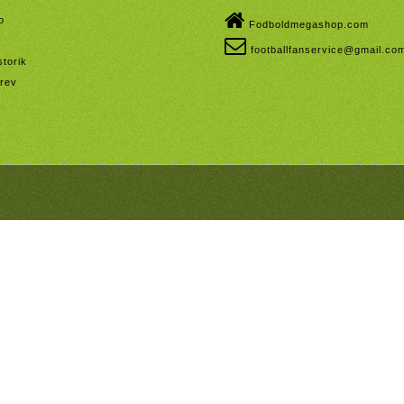
o
Fodboldmegashop.com
footballfanservice@gmail.co
storik
rev