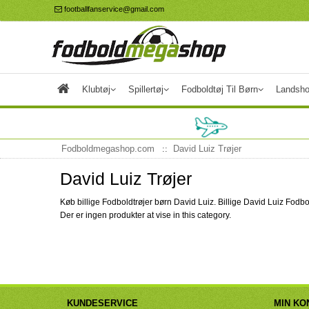
footballfanservice@gmail.com
Klubtøj
Spillertøj
Fodboldtøj Til Børn
Landsho
Fodboldmegashop.com
David Luiz Trøjer
David Luiz Trøjer
Køb billige Fodboldtrøjer børn David Luiz. Billige David Luiz F
Der er ingen produkter at vise in this category.
KUNDESERVICE
MIN KO