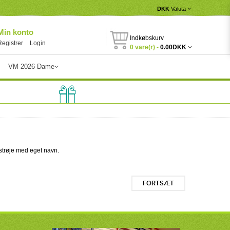
DKK
Valuta
Min konto
Indkøbskurv
Registrer
Login
0 vare(r) -
0.00DKK
VM 2026 Dame
strøje med eget navn.
FORTSÆT