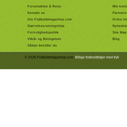
Forsendelse & Retur
Min kont
Kontakt os
Partnere
Om Fodboldmegashop.com
Ordre hi
Størrelsesretningslinje
Nyhedsb
Fortrolighedspolitik
Site Map
Vilkår og Betingelser
Blog
Sådan bestiller du
© 2026 Fodboldmegashop.com.
Billige fodboldtrøjer med tryk
.