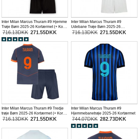
Inter Milan Marcus Thuram #9 Hjemme
Inter Milan Marcus Thuram #9
Trøje Børn 2025-26 Kortærmet (+ Korte
Udebane Trøje Børn 2025-26
bukser)
Kortærmet (+ Korte bukser)
716.13DKK
271.55DKK
716.13DKK
271.55DKK
Inter Milan Marcus Thuram #9 Tredje
Inter Milan Marcus Thuram #9
trøje Børn 2025-26 Kortærmet (+ Korte
Hjemmebanetrøje 2025-26 Kortærmet
bukser)
716.13DKK
271.55DKK
744.07DKK
282.73DKK