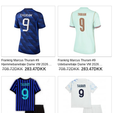
Frankrig Marcus Thuram #9
Frankrig Marcus Thuram #9
Hjemmebanetrøje Dame VM 2026
Udebanetrøje Dame VM 2026
Kortærmet
Kortærmet
708.72DKK
283.47DKK
708.72DKK
283.47DKK