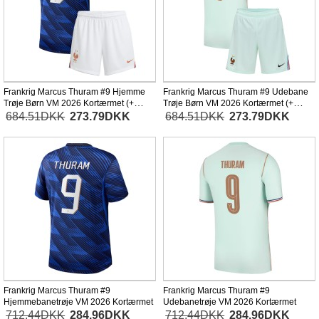
Frankrig Marcus Thuram #9 Hjemme
Frankrig Marcus Thuram #9 Udebane
Trøje Børn VM 2026 Kortærmet (+
Trøje Børn VM 2026 Kortærmet (+
Korte bukser)
Korte bukser)
684.51DKK
273.79DKK
684.51DKK
273.79DKK
Frankrig Marcus Thuram #9
Frankrig Marcus Thuram #9
Hjemmebanetrøje VM 2026 Kortærmet
Udebanetrøje VM 2026 Kortærmet
712.44DKK
284.96DKK
712.44DKK
284.96DKK