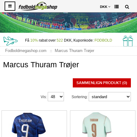
DKK
Få
10%
rabat over
522
DKK, Kuponkode:
FODBOLD
Fodboldmegashop.com
Marcus Thuram Trøjer
Marcus Thuram Trøjer
SAMMENLIGN PRODUKT (0)
Vis:
Sortering: