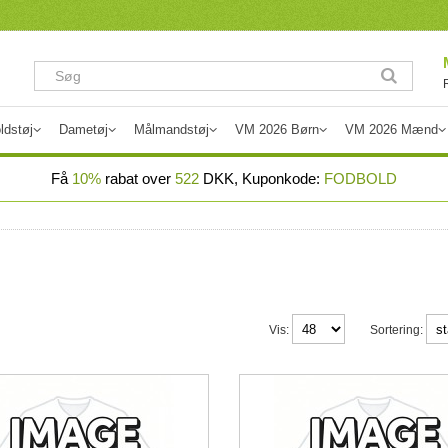
ldstøj
Dametøj
Målmandstøj
VM 2026 Børn
VM 2026 Mænd
Få
10%
rabat over
522
DKK, Kuponkode:
FODBOLD
Vis:
Sortering: