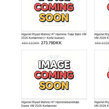
Algeriet Riyad Mahrez #7 Hjemme Trøje Børn VM
Algeriet R
2026 Kortærmet (+ Korte bukser)
VM 2026 Ko
273.79DKK
684.51DKK
684.51D
Algeriet Riyad Mahrez #7 Hjemmebanetrøje
Algeriet R
Dame VM 2026 Kortærmet
VM 2026 K