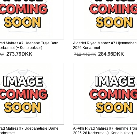
iyad Mahrez #7 Udebane Trøje Børn
Algeriet Riyad Mahrez #7 Hjemmeban
rtærmet (+ Korte bukser)
2026 Kortærmet
273.79DKK
284.96DKK
KK
712.44DKK
iyad Mahrez #7 Udebanetrøje Dame
Al-Ahli Riyad Mahrez #7 Hjemme Trøj
ortærmet
2025-26 Kortærmet (+ Korte bukser)