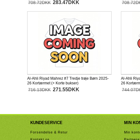
283.47DKK
708.72DKK
708.72D
Al-Ahli Riyad Mahrez #7 Tredje trøje Børn 2025-
Al-Ahli Ri
26 Kortærmet (+ Korte bukser)
26 Kortær
271.55DKK
716.13DKK
744.07D
KUNDESERVICE
MIN KO
Forsendelse & Retur
Min kont
Kontakt os
Partnere