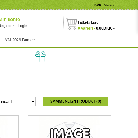
DKK
Valuta
Min konto
Indkøbskurv
Registrer
Login
0 vare(r) -
0.00DKK
VM 2026 Dame
SAMMENLIGN PRODUKT (0)