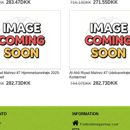
283.47DKK
271.55DKK
KK
716.13DKK
yad Mahrez #7 Hjemmebanetrøje 2025-
Al-Ahli Riyad Mahrez #7 Udebanetrøj
met
Kortærmet
282.73DKK
282.73DKK
KK
744.07DKK
NTO
INFORMATION
o
Fodboldmegashop.com