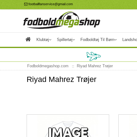
footballfanservice@gmail.com
Klubtøj
Spillertøj
Fodboldtøj Til Børn
Landsho
Fodboldmegashop.com
Riyad Mahrez Trøjer
Riyad Mahrez Trøjer