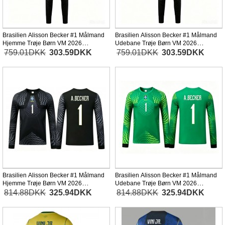
Brasilien Alisson Becker #1 Målmand
Brasilien Alisson Becker #1 Målmand
Hjemme Trøje Børn VM 2026
Udebane Trøje Børn VM 2026
Kortærmet (+ Korte bukser)
Kortærmet (+ Korte bukser)
759.01DKK
303.59DKK
759.01DKK
303.59DKK
Brasilien Alisson Becker #1 Målmand
Brasilien Alisson Becker #1 Målmand
Hjemme Trøje Børn VM 2026
Udebane Trøje Børn VM 2026
Langærmet (+ Korte bukser)
Langærmet (+ Korte bukser)
814.88DKK
325.94DKK
814.88DKK
325.94DKK