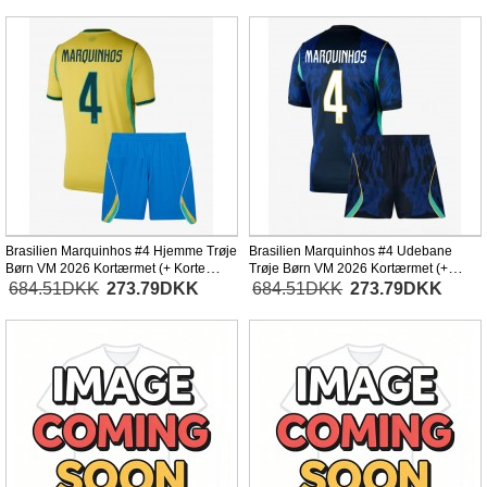
Brasilien Marquinhos #4 Hjemme Trøje
Brasilien Marquinhos #4 Udebane
Børn VM 2026 Kortærmet (+ Korte
Trøje Børn VM 2026 Kortærmet (+
bukser)
Korte bukser)
684.51DKK
273.79DKK
684.51DKK
273.79DKK