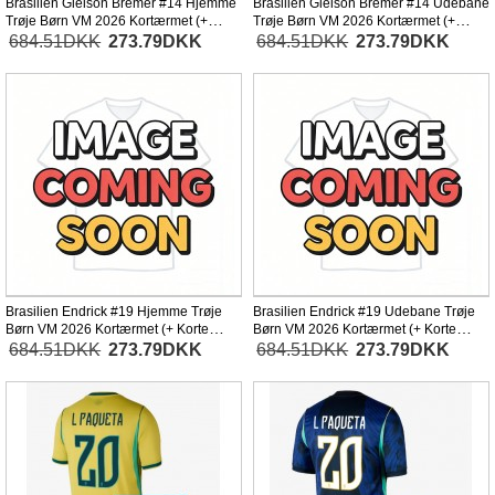
Brasilien Gleison Bremer #14 Hjemme
Brasilien Gleison Bremer #14 Udebane
Trøje Børn VM 2026 Kortærmet (+
Trøje Børn VM 2026 Kortærmet (+
Korte bukser)
Korte bukser)
684.51DKK
273.79DKK
684.51DKK
273.79DKK
Brasilien Endrick #19 Hjemme Trøje
Brasilien Endrick #19 Udebane Trøje
Børn VM 2026 Kortærmet (+ Korte
Børn VM 2026 Kortærmet (+ Korte
bukser)
bukser)
684.51DKK
273.79DKK
684.51DKK
273.79DKK