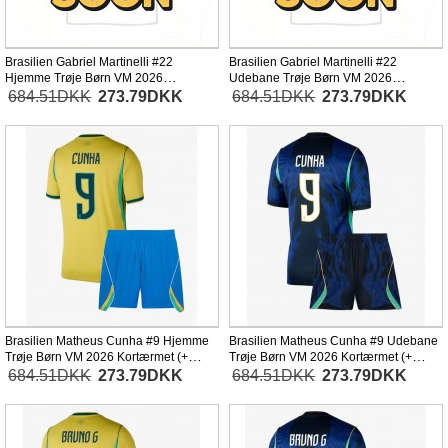
Brasilien Gabriel Martinelli #22
Brasilien Gabriel Martinelli #22
Hjemme Trøje Børn VM 2026
Udebane Trøje Børn VM 2026
Kortærmet (+ Korte bukser)
Kortærmet (+ Korte bukser)
684.51DKK
273.79DKK
684.51DKK
273.79DKK
Brasilien Matheus Cunha #9 Hjemme
Brasilien Matheus Cunha #9 Udebane
Trøje Børn VM 2026 Kortærmet (+
Trøje Børn VM 2026 Kortærmet (+
Korte bukser)
Korte bukser)
684.51DKK
273.79DKK
684.51DKK
273.79DKK