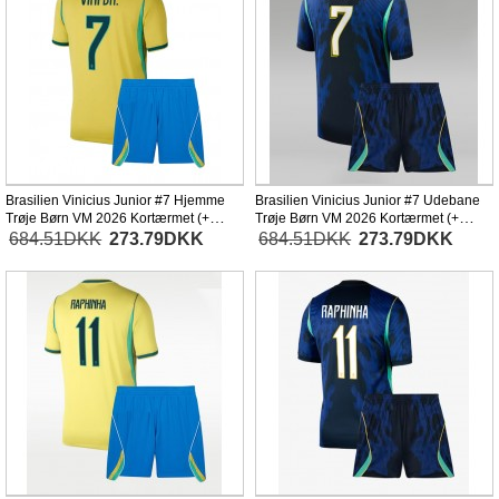
Brasilien Vinicius Junior #7 Hjemme
Brasilien Vinicius Junior #7 Udebane
Trøje Børn VM 2026 Kortærmet (+
Trøje Børn VM 2026 Kortærmet (+
Korte bukser)
Korte bukser)
684.51DKK
273.79DKK
684.51DKK
273.79DKK