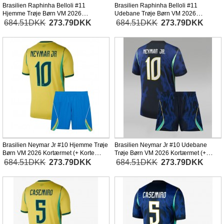
Brasilien Raphinha Belloli #11
Brasilien Raphinha Belloli #11
Hjemme Trøje Børn VM 2026
Udebane Trøje Børn VM 2026
Kortærmet (+ Korte bukser)
Kortærmet (+ Korte bukser)
684.51DKK
273.79DKK
684.51DKK
273.79DKK
Brasilien Neymar Jr #10 Hjemme Trøje
Brasilien Neymar Jr #10 Udebane
Børn VM 2026 Kortærmet (+ Korte
Trøje Børn VM 2026 Kortærmet (+
bukser)
Korte bukser)
684.51DKK
273.79DKK
684.51DKK
273.79DKK