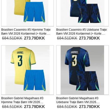
Brasilien Casemiro #5 Hjemme Trøje
Brasilien Casemiro #5 Udebane Trøje
Børn VM 2026 Kortærmet (+ Korte
Børn VM 2026 Kortærmet (+ Korte
bukser)
bukser)
684.51DKK
273.79DKK
684.51DKK
273.79DKK
Brasilien Gabriel Magalhaes #3
Brasilien Gabriel Magalhaes #3
Hjemme Trøje Børn VM 2026
Udebane Trøje Børn VM 2026
Kortærmet (+ Korte bukser)
Kortærmet (+ Korte bukser)
684.51DKK
273.79DKK
684.51DKK
273.79DKK