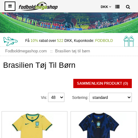
DKK
Få
10%
rabat over
522
DKK, Kuponkode:
FODBOLD
Fodboldmegashop.com
Brasilien tøj til børn
Brasilien Tøj Til Børn
SAMMENLIGN PRODUKT (0)
Vis:
Sortering: