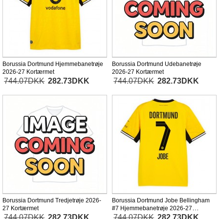
Borussia Dortmund Hjemmebanetrøje
Borussia Dortmund Udebanetrøje
2026-27 Kortærmet
2026-27 Kortærmet
744.07DKK
282.73DKK
744.07DKK
282.73DKK
Borussia Dortmund Tredjetrøje 2026-
Borussia Dortmund Jobe Bellingham
27 Kortærmet
#7 Hjemmebanetrøje 2026-27
Kortærmet
744.07DKK
282.73DKK
744.07DKK
282.73DKK