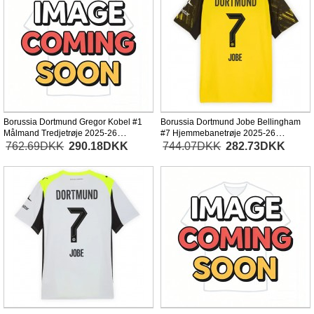
Borussia Dortmund Gregor Kobel #1
Borussia Dortmund Jobe Bellingham
Målmand Tredjetrøje 2025-26
#7 Hjemmebanetrøje 2025-26
Langærmet
Kortærmet
762.69DKK
290.18DKK
744.07DKK
282.73DKK