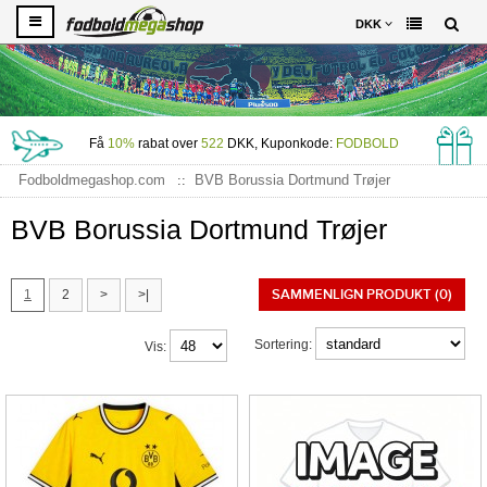
DKK
Få
10%
rabat over
522
DKK, Kuponkode:
FODBOLD
Fodboldmegashop.com
BVB Borussia Dortmund Trøjer
BVB Borussia Dortmund Trøjer
SAMMENLIGN PRODUKT (0)
1
2
>
>|
Sortering:
Vis: