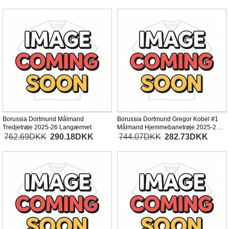
Borussia Dortmund Målmand
Borussia Dortmund Gregor Kobel #1
Tredjetrøje 2025-26 Langærmet
Målmand Hjemmebanetrøje 2025-26
Kortærmet
762.69DKK
290.18DKK
744.07DKK
282.73DKK