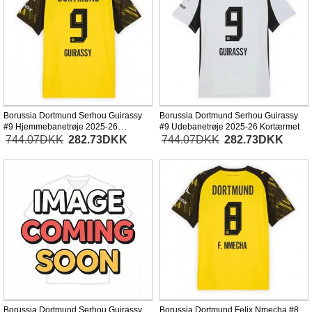
Borussia Dortmund Serhou Guirassy
Borussia Dortmund Serhou Guirassy
#9 Hjemmebanetrøje 2025-26
#9 Udebanetrøje 2025-26 Kortærmet
Kortærmet
744.07DKK
282.73DKK
744.07DKK
282.73DKK
Borussia Dortmund Serhou Guirassy
Borussia Dortmund Felix Nmecha #8