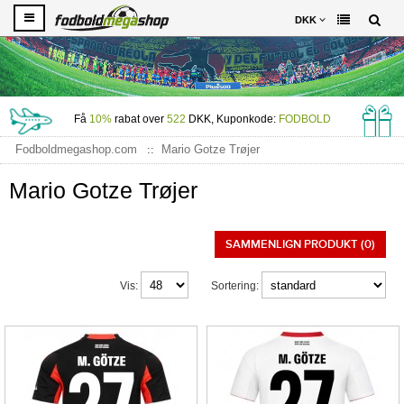
DKK
Få
10%
rabat over
522
DKK, Kuponkode:
FODBOLD
Fodboldmegashop.com
Mario Gotze Trøjer
Mario Gotze Trøjer
SAMMENLIGN PRODUKT (0)
Vis:
Sortering: