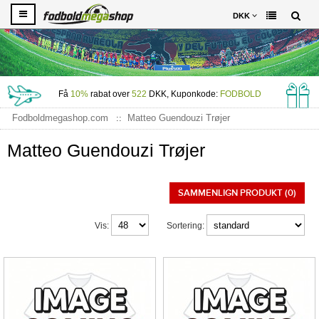
DKK
Få
10%
rabat over
522
DKK, Kuponkode:
FODBOLD
Fodboldmegashop.com
Matteo Guendouzi Trøjer
Matteo Guendouzi Trøjer
SAMMENLIGN PRODUKT (0)
Vis:
Sortering: