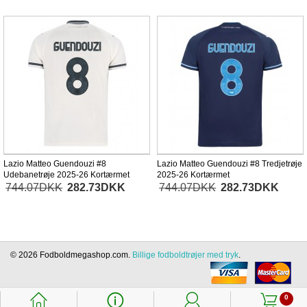
Lazio Matteo Guendouzi #8
Lazio Matteo Guendouzi #8 Tredjetrøje
Udebanetrøje 2025-26 Kortærmet
2025-26 Kortærmet
744.07DKK
282.73DKK
744.07DKK
282.73DKK
© 2026 Fodboldmegashop.com.
Billige fodboldtrøjer med tryk
.
󰃱
󰈢
󰃳
󰃦
0