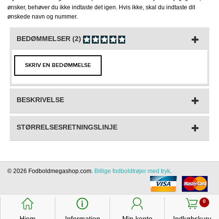
ønsker, behøver du ikke indtaste det igen. Hvis ikke, skal du indtaste dit
ønskede navn og nummer.
BEDØMMELSER (2)
SKRIV EN BEDØMMELSE
BESKRIVELSE
STØRRELSESRETNINGSLINJE
© 2026 Fodboldmegashop.com.
Billige fodboldtrøjer med tryk
.
󰃱
󰈢
󰃳
󰃦
0
Hjem
Information
Min konto
Indkøbskurv