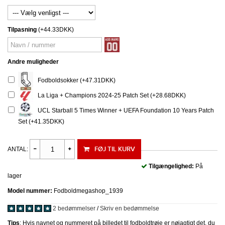
Tilpasning
(+44.33DKK)
Andre muligheder
Fodboldsokker (+47.31DKK)
La Liga + Champions 2024-25 Patch Set (+28.68DKK)
UCL Starball 5 Times Winner + UEFA Foundation 10 Years Patch
Set (+41.35DKK)
FØJ TIL KURV
ANTAL:
Tilgængelighed:
På
lager
Model nummer:
Fodboldmegashop_1939
2 bedømmelser
/
Skriv en bedømmelse
Tips
: Hvis navnet og nummeret på billedet til fodboldtrøje er nøjagtigt det, du