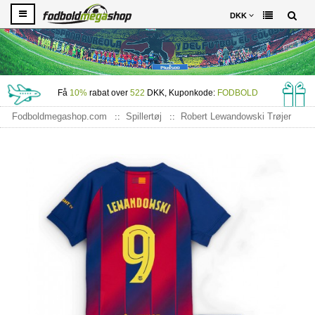
DKK
Få
10%
rabat over
522
DKK, Kuponkode:
FODBOLD
Fodboldmegashop.com
Spillertøj
Robert Lewandowski Trøjer
Barcelona Robert Lewandowski #9 Hjemme Trøje Børn 2025-26
Kortærmet (+ Korte bukser)