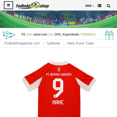
DKK
Få
10%
rabat over
522
DKK, Kuponkode:
FODBOLD
Fodboldmegashop.com
Spillertøj
Harry Kane Trøjer
Bayern Munich Harry Kane #9 Hjemme Trøje Børn 2025-26
Kortærmet (+ Korte bukser)