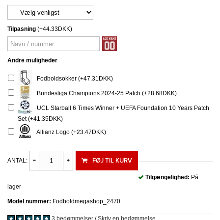
Tilpasning
(+44.33DKK)
Andre muligheder
Fodboldsokker (+47.31DKK)
Bundesliga Champions 2024-25 Patch (+28.68DKK)
UCL Starball 6 Times Winner + UEFA Foundation 10 Years Patch
Set (+41.35DKK)
Allianz Logo (+23.47DKK)
FØJ TIL KURV
ANTAL:
Tilgængelighed:
På
lager
Model nummer:
Fodboldmegashop_2470
3 bedømmelser
/
Skriv en bedømmelse