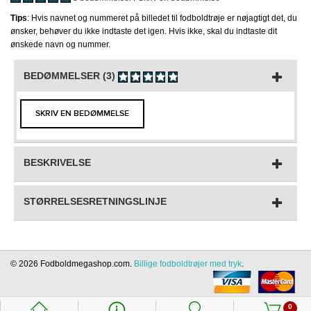
Tips
: Hvis navnet og nummeret på billedet til fodboldtrøje er nøjagtigt det, du
ønsker, behøver du ikke indtaste det igen. Hvis ikke, skal du indtaste dit
ønskede navn og nummer.
BEDØMMELSER (3)
SKRIV EN BEDØMMELSE
BESKRIVELSE
STØRRELSESRETNINGSLINJE
© 2026 Fodboldmegashop.com.
Billige fodboldtrøjer med tryk
.
󰃱
󰈢
󰃳
󰃦
0