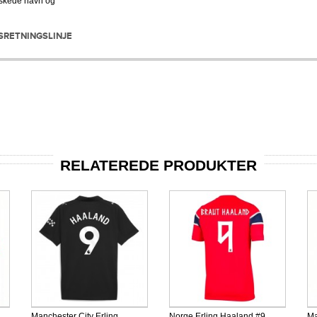
ønskede navn og
SRETNINGSLINJE
RELATEREDE PRODUKTER
Manchester City Erling
Norge Erling Haaland #9
Ma