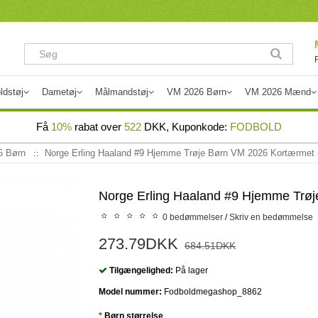
ldstøj
Dametøj
Målmandstøj
VM 2026 Børn
VM 2026 Mænd
Få
10%
rabat over
522
DKK, Kuponkode:
FODBOLD
6 Børn
Norge Erling Haaland #9 Hjemme Trøje Børn VM 2026 Kortærmet (
Norge Erling Haaland #9 Hjemme Trøj
0 bedømmelser
/
Skriv en bedømmelse
273.79DKK
684.51DKK
Tilgængelighed:
På lager
Model nummer:
Fodboldmegashop_8862
Børn størrelse