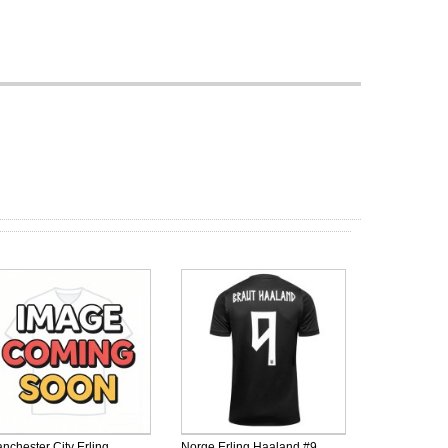
nchester City Erling
Norge Erling Haaland #9