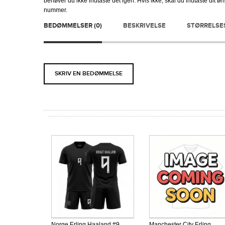
behøver du ikke indtaste det igen. Hvis ikke, skal du indtaste dit 
nummer.
BEDØMMELSER (0)
BESKRIVELSE
STØRRELSE
SKRIV EN BEDØMMELSE
Norge Erling Haaland #9
Manchester City Erling