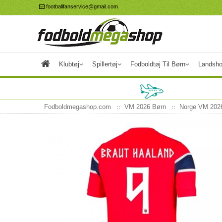
footballfanservice@gmail.com
Klubtøj
Spillertøj
Fodboldtøj Til Børn
Landsho
Fodboldmegashop.com
VM 2026 Børn
Norge VM 202