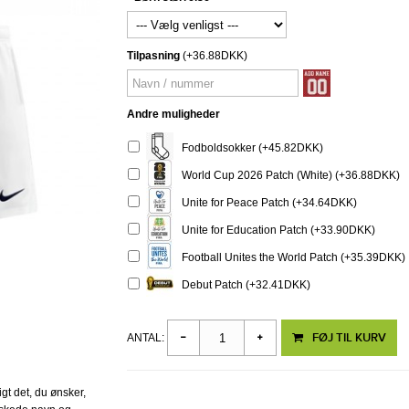
Tilpasning
(+36.88DKK)
Andre muligheder
Fodboldsokker (+45.82DKK)
World Cup 2026 Patch (White) (+36.88DKK)
Unite for Peace Patch (+34.64DKK)
Unite for Education Patch (+33.90DKK)
Football Unites the World Patch (+35.39DKK)
Debut Patch (+32.41DKK)
FØJ TIL KURV
ANTAL:
igt det, du ønsker,