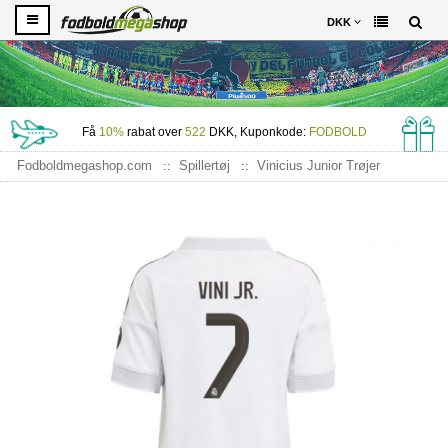
DKK
Få
10%
rabat over
522
DKK, Kuponkode:
FODBOLD
Fodboldmegashop.com
Spillertøj
Vinicius Junior Trøjer
Real Madrid Vinicius Junior #7 Hjemme Trøje Børn 2025-26
Kortærmet (+ Korte bukser)