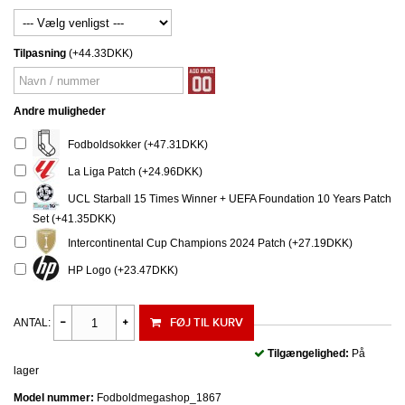
Tilpasning
(+44.33DKK)
Andre muligheder
Fodboldsokker (+47.31DKK)
La Liga Patch (+24.96DKK)
UCL Starball 15 Times Winner + UEFA Foundation 10 Years Patch
Set (+41.35DKK)
Intercontinental Cup Champions 2024 Patch (+27.19DKK)
HP Logo (+23.47DKK)
FØJ TIL KURV
ANTAL:
Tilgængelighed:
På
lager
Model nummer:
Fodboldmegashop_1867